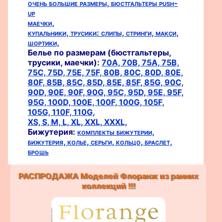
очень большие размеры,
бюстгальтеры push-
up
маечки,
купальники,
трусики:
слипы,
стринги,
макси,
шортики,
Белье по размерам (бюстгальтеры,
трусики, маечки):
70A,
70B,
75A,
75B,
75C,
75D,
75E,
75F,
80B,
80C,
80D,
80E,
80F,
85B,
85C,
85D,
85E,
85F,
85G,
90C,
90D,
90E,
90F,
90G,
95C,
95D,
95E,
95F,
95G,
100D,
100E,
100F,
100G,
105F,
105G,
110F,
110G,
XS,
S,
M,
L,
XL,
XXL,
XXXL,
Бижутерия:
комплекты бижутерии,
бижутерия,
колье,
серьги,
кольцо,
браслет,
брошь
РАСПРОДАЖА Моделей Флоранж из ранних
коллекций !!!