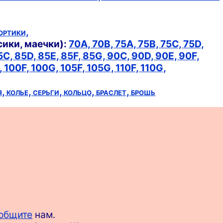
ортики,
сики, маечки):
70A,
70B,
75A,
75B,
75C,
75D,
5C,
85D,
85E,
85F,
85G,
90C,
90D,
90E,
90F,
,
100F,
100G,
105F,
105G,
110F,
110G,
я,
колье,
серьги,
кольцо,
браслет,
брошь
общите
нам.