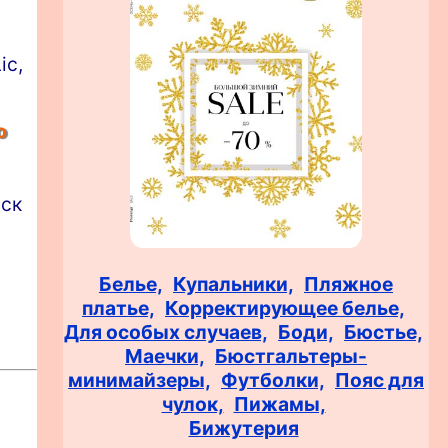
ic,
о
рск
Белье,
Купальники,
Пляжное
платье,
Корректирующее белье,
Для особых случаев,
Боди,
Бюстье,
Маечки,
Бюстгальтеры-
минимайзеры,
Футболки,
Пояс для
чулок,
Пижамы,
Бижутерия