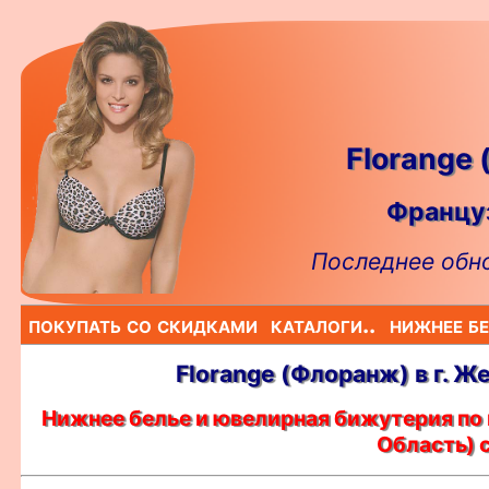
Florange
Француз
Последнее обно
покупать со скидками
каталоги..
нижнее бе
Florange (Флоранж) в г. Ж
Нижнее белье и ювелирная бижутерия по 
Область) 