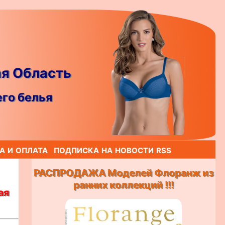
ая Область
го белья
а и оплата
подписка на новости rss
РАСПРОДАЖА Моделей Флоранж из
ранних коллекций !!!
ая