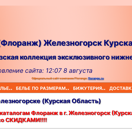
 (Флоранж) Железногорск Курск
ская коллекция эксклюзивного нижне
вление сайта: 12:07 8 августа
Официальный сайт компании Florange:
florange.ru
лье..
белье по размерам..
бижутерия..
доставк
елезногорскe (Курская Область)
каталогам Флоранж в г. Железногорск (Курск
со СКИДКАМИ!!!!