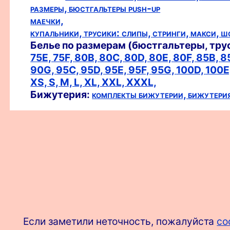
размеры,
бюстгальтеры push-up
маечки,
купальники,
трусики:
слипы,
стринги,
макси,
ш
Белье по размерам (бюстгальтеры, тру
75E,
75F,
80B,
80C,
80D,
80E,
80F,
85B,
8
90G,
95C,
95D,
95E,
95F,
95G,
100D,
100E
XS,
S,
M,
L,
XL,
XXL,
XXXL,
Бижутерия:
комплекты бижутерии,
бижутери
Если заметили неточность, пожалуйста
со