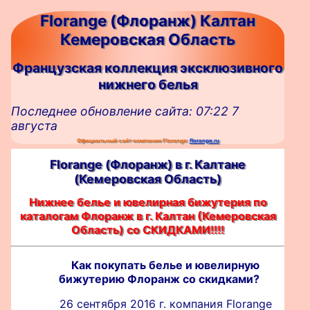
Florange (Флоранж) Калтан
Кемеровская Область
Французская коллекция эксклюзивного
нижнего белья
Последнее обновление сайта: 07:22 7
августа
Официальный сайт компании Florange:
florange.ru
Florange (Флоранж) в г. Калтанe
(Кемеровская Область)
Нижнее белье и ювелирная бижутерия по
каталогам Флоранж в г. Калтан (Кемеровская
Область) со СКИДКАМИ!!!!
Как покупать белье и ювелирную
бижутерию Флоранж со скидками?
26 сентября 2016 г. компания Florange