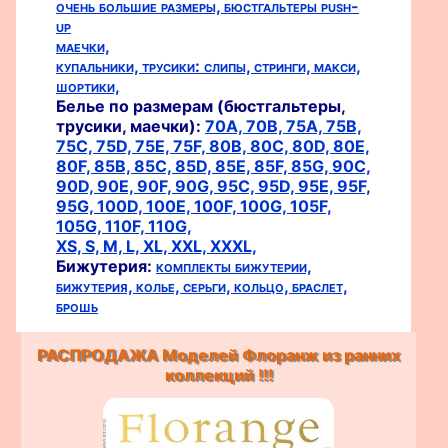
очень большие размеры,
бюстгальтеры push-
up
маечки,
купальники,
трусики:
слипы,
стринги,
макси,
шортики,
Белье по размерам (бюстгальтеры,
трусики, маечки):
70A,
70B,
75A,
75B,
75C,
75D,
75E,
75F,
80B,
80C,
80D,
80E,
80F,
85B,
85C,
85D,
85E,
85F,
85G,
90C,
90D,
90E,
90F,
90G,
95C,
95D,
95E,
95F,
95G,
100D,
100E,
100F,
100G,
105F,
105G,
110F,
110G,
XS,
S,
M,
L,
XL,
XXL,
XXXL,
Бижутерия:
комплекты бижутерии,
бижутерия,
колье,
серьги,
кольцо,
браслет,
брошь
РАСПРОДАЖА Моделей Флоранж из ранних
коллекций !!!