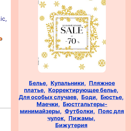
ic,
о
Белье,
Купальники,
Пляжное
платье,
Корректирующее белье,
Для особых случаев,
Боди,
Бюстье,
Маечки,
Бюстгальтеры-
минимайзеры,
Футболки,
Пояс для
чулок,
Пижамы,
Бижутерия