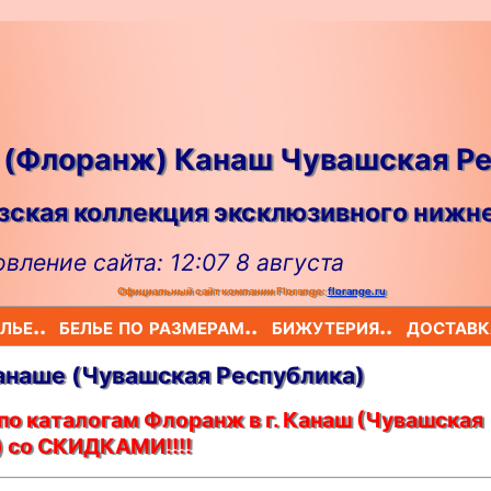
e (Флоранж) Канаш Чувашская Р
ская коллекция эксклюзивного нижне
вление сайта: 12:07 8 августа
Официальный сайт компании Florange:
florange.ru
лье..
белье по размерам..
бижутерия..
доставк
Канашe (Чувашская Республика)
по каталогам Флоранж в г. Канаш (Чувашская
) со СКИДКАМИ!!!!