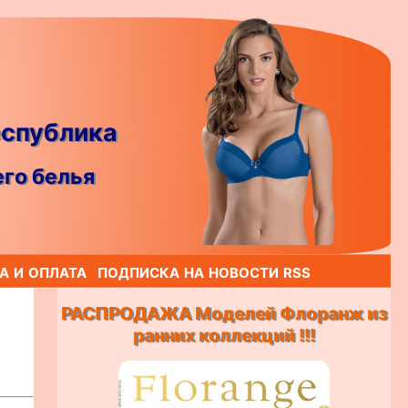
еспублика
го белья
а и оплата
подписка на новости rss
РАСПРОДАЖА Моделей Флоранж из
ранних коллекций !!!