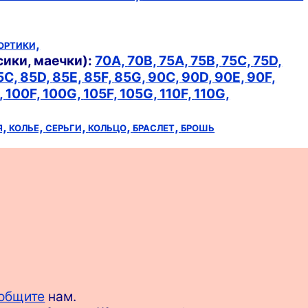
ортики,
сики, маечки):
70A,
70B,
75A,
75B,
75C,
75D,
5C,
85D,
85E,
85F,
85G,
90C,
90D,
90E,
90F,
,
100F,
100G,
105F,
105G,
110F,
110G,
я,
колье,
серьги,
кольцо,
браслет,
брошь
общите
нам.