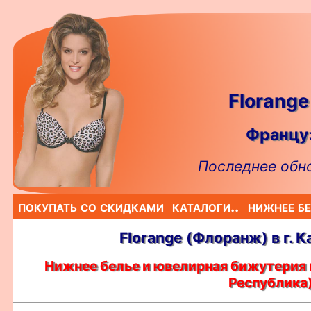
Florang
Француз
Последнее обно
покупать со скидками
каталоги..
нижнее бе
Florange (Флоранж) в г. 
Нижнее белье и ювелирная бижутерия 
Республика