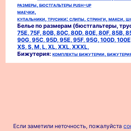
размеры,
бюстгальтеры push-up
маечки,
купальники,
трусики:
слипы,
стринги,
макси,
ш
Белье по размерам (бюстгальтеры, тру
75E,
75F,
80B,
80C,
80D,
80E,
80F,
85B,
8
90G,
95C,
95D,
95E,
95F,
95G,
100D,
100E
XS,
S,
M,
L,
XL,
XXL,
XXXL,
Бижутерия:
комплекты бижутерии,
бижутери
Если заметили неточность, пожалуйста
со