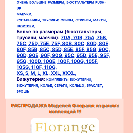
очень большие размеры,
бюстгальтеры push-
up
маечки,
купальники,
трусики:
слипы,
стринги,
макси,
шортики,
Белье по размерам (бюстгальтеры,
трусики, маечки):
70A,
70B,
75A,
75B,
75C,
75D,
75E,
75F,
80B,
80C,
80D,
80E,
80F,
85B,
85C,
85D,
85E,
85F,
85G,
90C,
90D,
90E,
90F,
90G,
95C,
95D,
95E,
95F,
95G,
100D,
100E,
100F,
100G,
105F,
105G,
110F,
110G,
XS,
S,
M,
L,
XL,
XXL,
XXXL,
Бижутерия:
комплекты бижутерии,
бижутерия,
колье,
серьги,
кольцо,
браслет,
брошь
РАСПРОДАЖА Моделей Флоранж из ранних
коллекций !!!