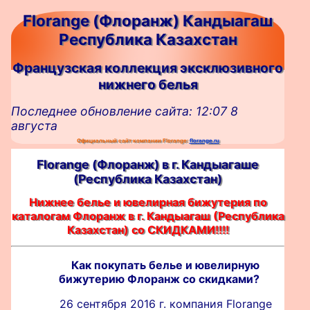
Florange (Флоранж) Кандыагаш
Республика Казахстан
Французская коллекция эксклюзивного
нижнего белья
Последнее обновление сайта: 12:07 8
августа
Официальный сайт компании Florange:
florange.ru
Florange (Флоранж) в г. Кандыагашe
(Республика Казахстан)
Нижнее белье и ювелирная бижутерия по
каталогам Флоранж в г. Кандыагаш (Республика
Казахстан) со СКИДКАМИ!!!!
Как покупать белье и ювелирную
бижутерию Флоранж со скидками?
26 сентября 2016 г. компания Florange