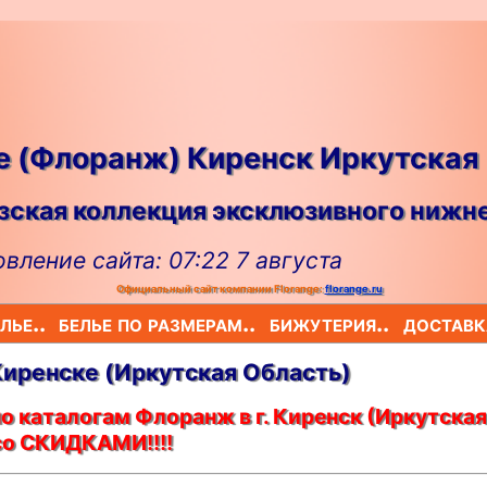
ge (Флоранж) Киренск Иркутская
ская коллекция эксклюзивного нижне
вление сайта: 07:22 7 августа
Официальный сайт компании Florange:
florange.ru
лье..
белье по размерам..
бижутерия..
доставк
 Киренскe (Иркутская Область)
о каталогам Флоранж в г. Киренск (Иркутская
со СКИДКАМИ!!!!