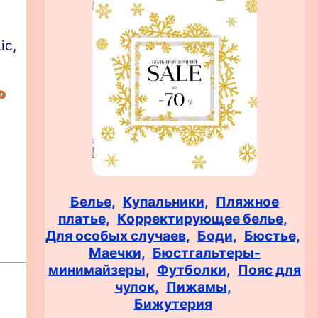
ic,
о
Белье,
Купальники,
Пляжное
платье,
Корректирующее белье,
Для особых случаев,
Боди,
Бюстье,
Маечки,
Бюстгальтеры-
минимайзеры,
Футболки,
Пояс для
чулок,
Пижамы,
Бижутерия