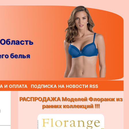
 Область
го белья
а и оплата
подписка на новости rss
РАСПРОДАЖА Моделей Флоранж из
ранних коллекций !!!