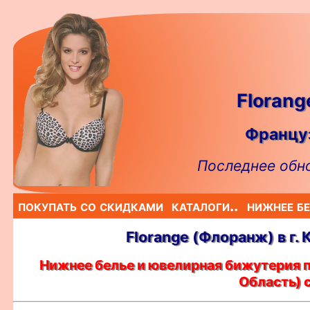
Floran
Француз
Последнее обно
покупать со скидками
каталоги..
нижнее бе
Florange (Флоранж) в г.
Нижнее белье и ювелирная бижутерия п
Область) 