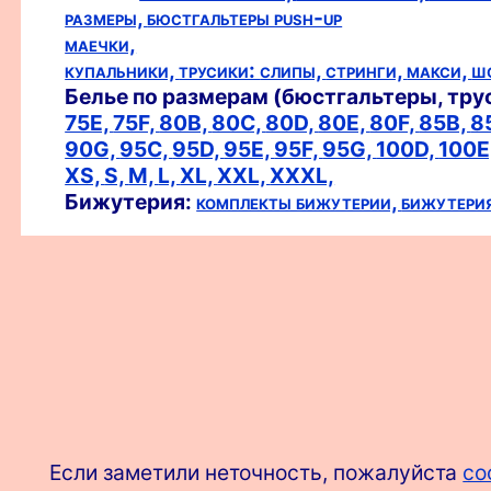
размеры,
бюстгальтеры push-up
маечки,
купальники,
трусики:
слипы,
стринги,
макси,
ш
Белье по размерам (бюстгальтеры, тру
75E,
75F,
80B,
80C,
80D,
80E,
80F,
85B,
8
90G,
95C,
95D,
95E,
95F,
95G,
100D,
100E
XS,
S,
M,
L,
XL,
XXL,
XXXL,
Бижутерия:
комплекты бижутерии,
бижутери
Если заметили неточность, пожалуйста
со