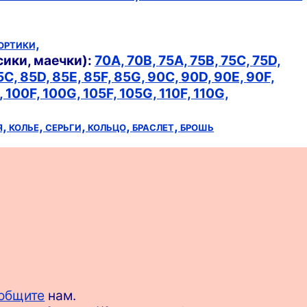
ортики,
сики, маечки):
70A,
70B,
75A,
75B,
75C,
75D,
5C,
85D,
85E,
85F,
85G,
90C,
90D,
90E,
90F,
,
100F,
100G,
105F,
105G,
110F,
110G,
я,
колье,
серьги,
кольцо,
браслет,
брошь
общите
нам.