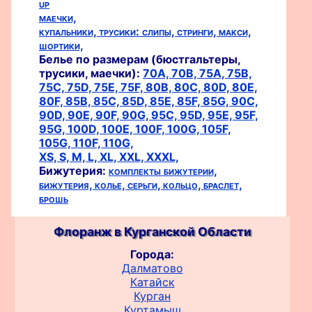
up
маечки,
купальники,
трусики:
слипы,
стринги,
макси,
шортики,
Белье по размерам (бюстгальтеры,
трусики, маечки):
70A,
70B,
75A,
75B,
75C,
75D,
75E,
75F,
80B,
80C,
80D,
80E,
80F,
85B,
85C,
85D,
85E,
85F,
85G,
90C,
90D,
90E,
90F,
90G,
95C,
95D,
95E,
95F,
95G,
100D,
100E,
100F,
100G,
105F,
105G,
110F,
110G,
XS,
S,
M,
L,
XL,
XXL,
XXXL,
Бижутерия:
комплекты бижутерии,
бижутерия,
колье,
серьги,
кольцо,
браслет,
брошь
Флоранж в Курганской Области
Города:
Далматово
Катайск
Курган
Куртамыш