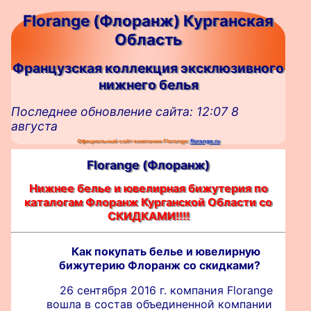
Florange (Флоранж) Курганская
Область
Французская коллекция эксклюзивного
нижнего белья
Последнее обновление сайта: 12:07 8
августа
Официальный сайт компании Florange:
florange.ru
Florange (Флоранж)
Нижнее белье и ювелирная бижутерия по
каталогам Флоранж Курганской Области со
СКИДКАМИ!!!!
Как покупать белье и ювелирную
бижутерию Флоранж со скидками?
26 сентября 2016 г. компания Florange
вошла в состав объединенной компании