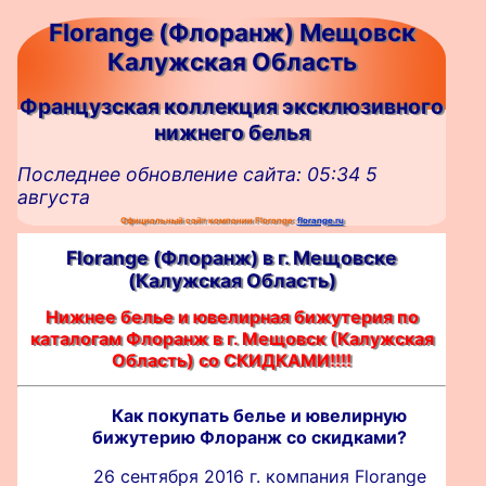
Florange (Флоранж) Мещовск
Калужская Область
Французская коллекция эксклюзивного
нижнего белья
Последнее обновление сайта: 05:34 5
августа
Официальный сайт компании Florange:
florange.ru
Florange (Флоранж) в г. Мещовскe
(Калужская Область)
Нижнее белье и ювелирная бижутерия по
каталогам Флоранж в г. Мещовск (Калужская
Область) со СКИДКАМИ!!!!
Как покупать белье и ювелирную
бижутерию Флоранж со скидками?
26 сентября 2016 г. компания Florange