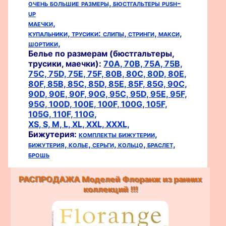
очень большие размеры,
бюстгальтеры push-
up
маечки,
купальники,
трусики:
слипы,
стринги,
макси,
шортики,
Белье по размерам (бюстгальтеры,
трусики, маечки):
70A,
70B,
75A,
75B,
75C,
75D,
75E,
75F,
80B,
80C,
80D,
80E,
80F,
85B,
85C,
85D,
85E,
85F,
85G,
90C,
90D,
90E,
90F,
90G,
95C,
95D,
95E,
95F,
95G,
100D,
100E,
100F,
100G,
105F,
105G,
110F,
110G,
XS,
S,
M,
L,
XL,
XXL,
XXXL,
Бижутерия:
комплекты бижутерии,
бижутерия,
колье,
серьги,
кольцо,
браслет,
брошь
РАСПРОДАЖА Моделей Флоранж из ранних
коллекций !!!