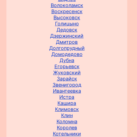
Волоколамск
Воскресенск
Высоковск
Голицыно
Дедовск
Дзержинский
Дмитров
Долгопрудный
Домодедово
Дубна
Егорьевск
Жуковский
Зарайск
Звенигород
Ивантеевка
Истра
Кашира
Климовск
Клин
Коломна
Королев
Котельники