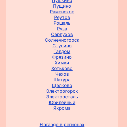
Пушкино
Пущино
Раменское
Реутов
Рошаль
Руза
Серпухов
Солнечногорск
Ступино
Талдом
Фрязино
Химки
Хотьково
Чехов
Шатура
Щелково
Электрогорск
Электросталь
Юбилейный
Яхрома
Florange в регионах