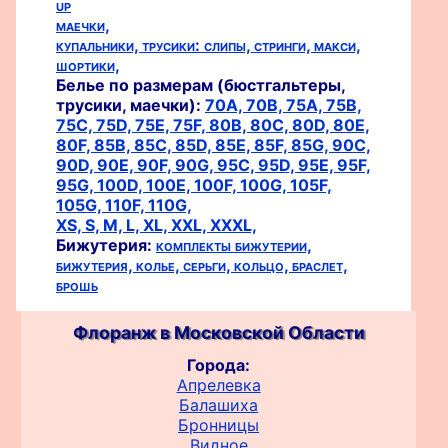
up
маечки,
купальники,
трусики:
слипы,
стринги,
макси,
шортики,
Белье по размерам (бюстгальтеры,
трусики, маечки):
70A,
70B,
75A,
75B,
75C,
75D,
75E,
75F,
80B,
80C,
80D,
80E,
80F,
85B,
85C,
85D,
85E,
85F,
85G,
90C,
90D,
90E,
90F,
90G,
95C,
95D,
95E,
95F,
95G,
100D,
100E,
100F,
100G,
105F,
105G,
110F,
110G,
XS,
S,
M,
L,
XL,
XXL,
XXXL,
Бижутерия:
комплекты бижутерии,
бижутерия,
колье,
серьги,
кольцо,
браслет,
брошь
Флоранж в Московской Области
Города:
Апрелевка
Балашиха
Бронницы
Видное