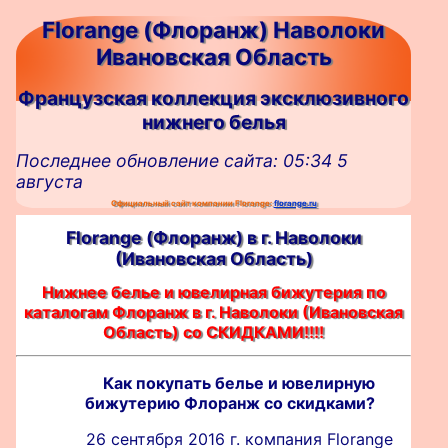
Florange (Флоранж) Наволоки
Ивановская Область
Французская коллекция эксклюзивного
нижнего белья
Последнее обновление сайта: 05:34 5
августа
Официальный сайт компании Florange:
florange.ru
Florange (Флоранж) в г. Наволоки
(Ивановская Область)
Нижнее белье и ювелирная бижутерия по
каталогам Флоранж в г. Наволоки (Ивановская
Область) со СКИДКАМИ!!!!
Как покупать белье и ювелирную
бижутерию Флоранж со скидками?
26 сентября 2016 г. компания Florange