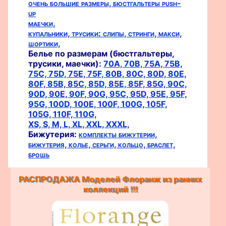
очень большие размеры,
бюстгальтеры push-
up
маечки,
купальники,
трусики:
слипы,
стринги,
макси,
шортики,
Белье по размерам (бюстгальтеры,
трусики, маечки):
70A,
70B,
75A,
75B,
75C,
75D,
75E,
75F,
80B,
80C,
80D,
80E,
80F,
85B,
85C,
85D,
85E,
85F,
85G,
90C,
90D,
90E,
90F,
90G,
95C,
95D,
95E,
95F,
95G,
100D,
100E,
100F,
100G,
105F,
105G,
110F,
110G,
XS,
S,
M,
L,
XL,
XXL,
XXXL,
Бижутерия:
комплекты бижутерии,
бижутерия,
колье,
серьги,
кольцо,
браслет,
брошь
РАСПРОДАЖА Моделей Флоранж из ранних
коллекций !!!