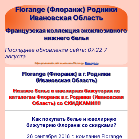
Florange (Флоранж) Родники
Ивановская Область
Французская коллекция эксклюзивного
нижнего белья
Последнее обновление сайта: 07:22 7
августа
Официальный сайт компании Florange:
florange.ru
Florange (Флоранж) в г. Родники
(Ивановская Область)
Нижнее белье и ювелирная бижутерия по
каталогам Флоранж в г. Родники (Ивановская
Область) со СКИДКАМИ!!!!
Как покупать белье и ювелирную
бижутерию Флоранж со скидками?
26 сентября 2016 г. компания Florange