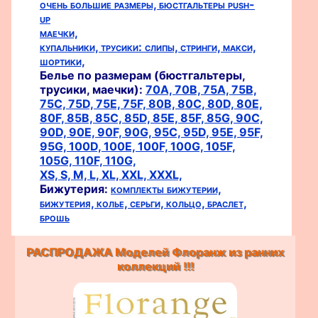
очень большие размеры,
бюстгальтеры push-
up
маечки,
купальники,
трусики:
слипы,
стринги,
макси,
шортики,
Белье по размерам (бюстгальтеры,
трусики, маечки):
70A,
70B,
75A,
75B,
75C,
75D,
75E,
75F,
80B,
80C,
80D,
80E,
80F,
85B,
85C,
85D,
85E,
85F,
85G,
90C,
90D,
90E,
90F,
90G,
95C,
95D,
95E,
95F,
95G,
100D,
100E,
100F,
100G,
105F,
105G,
110F,
110G,
XS,
S,
M,
L,
XL,
XXL,
XXXL,
Бижутерия:
комплекты бижутерии,
бижутерия,
колье,
серьги,
кольцо,
браслет,
брошь
РАСПРОДАЖА Моделей Флоранж из ранних
коллекций !!!