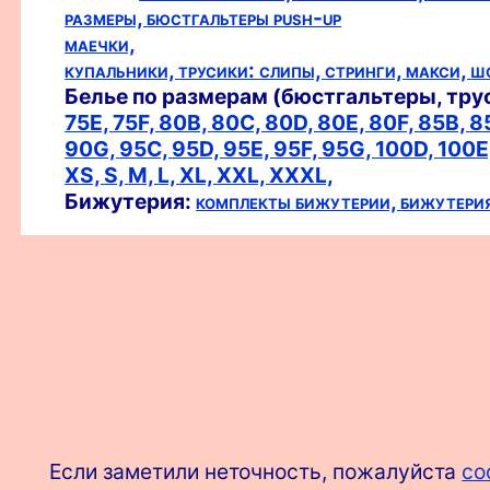
размеры,
бюстгальтеры push-up
маечки,
купальники,
трусики:
слипы,
стринги,
макси,
ш
Белье по размерам (бюстгальтеры, тру
75E,
75F,
80B,
80C,
80D,
80E,
80F,
85B,
8
90G,
95C,
95D,
95E,
95F,
95G,
100D,
100E
XS,
S,
M,
L,
XL,
XXL,
XXXL,
Бижутерия:
комплекты бижутерии,
бижутери
Если заметили неточность, пожалуйста
со