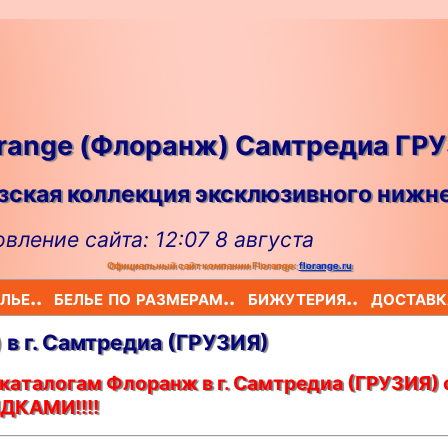
orange (Флоранж) Самтредиа ГР
ская коллекция эксклюзивного нижне
вление сайта: 12:07 8 августа
Официальный сайт компании Florange:
florange.ru
лье..
белье по размерам..
бижутерия..
доставк
 в г. Самтредиа (ГРУЗИЯ)
каталогам Флоранж в г. Самтредиа (ГРУЗИЯ) 
ДКАМИ!!!!