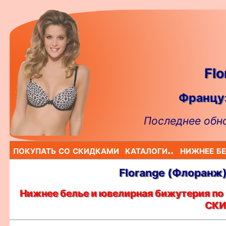
Fl
Француз
Последнее обно
покупать со скидками
каталоги..
нижнее бе
Florange (Флоранж)
Нижнее белье и ювелирная бижутерия по 
СКИ