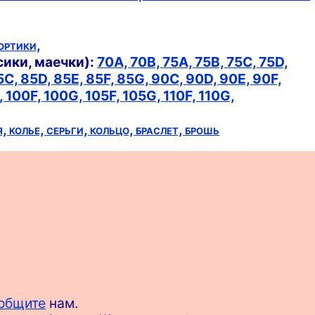
ортики,
сики, маечки):
70A,
70B,
75A,
75B,
75C,
75D,
5C,
85D,
85E,
85F,
85G,
90C,
90D,
90E,
90F,
,
100F,
100G,
105F,
105G,
110F,
110G,
я,
колье,
серьги,
кольцо,
браслет,
брошь
общите
нам.