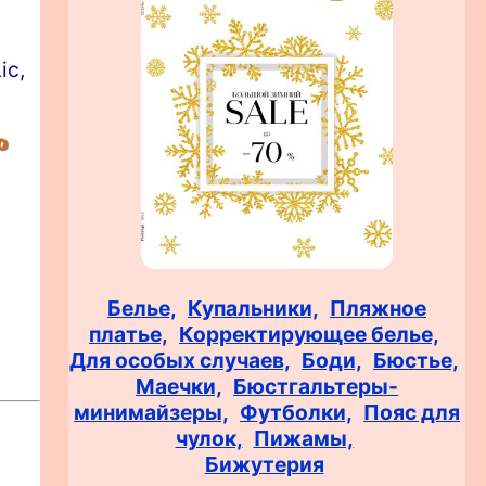
ic,
о
Белье,
Купальники,
Пляжное
платье,
Корректирующее белье,
Для особых случаев,
Боди,
Бюстье,
Маечки,
Бюстгальтеры-
минимайзеры,
Футболки,
Пояс для
чулок,
Пижамы,
Бижутерия