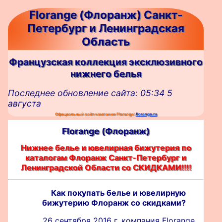
Florange (Флоранж) Санкт-
Петербург и Ленинградская
Область
Французская коллекция эксклюзивного
нижнего белья
Последнее обновление сайта: 05:34 5
августа
Официальный сайт компании Florange:
florange.ru
Florange (Флоранж)
Нижнее белье и ювелирная бижутерия по
каталогам Флоранж Санкт-Петербург и
Ленинградской Области со СКИДКАМИ!!!!
Как покупать белье и ювелирную
бижутерию Флоранж со скидками?
26 сентября 2016 г. компания Florange