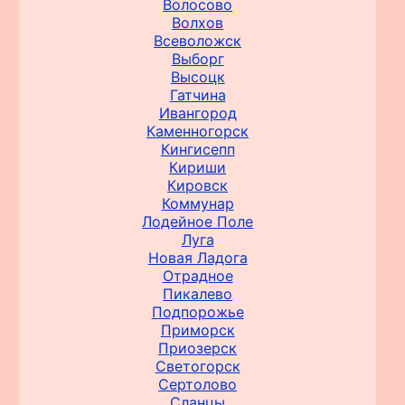
Волосово
Волхов
Всеволожск
Выборг
Высоцк
Гатчина
Ивангород
Каменногорск
Кингисепп
Кириши
Кировск
Коммунар
Лодейное Поле
Луга
Новая Ладога
Отрадное
Пикалево
Подпорожье
Приморск
Приозерск
Светогорск
Сертолово
Сланцы