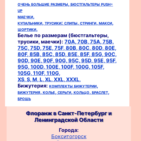
очень большие размеры,
бюстгальтеры push-
up
маечки,
купальники,
трусики:
слипы,
стринги,
макси,
шортики,
Белье по размерам (бюстгальтеры,
трусики, маечки):
70A,
70B,
75A,
75B,
75C,
75D,
75E,
75F,
80B,
80C,
80D,
80E,
80F,
85B,
85C,
85D,
85E,
85F,
85G,
90C,
90D,
90E,
90F,
90G,
95C,
95D,
95E,
95F,
95G,
100D,
100E,
100F,
100G,
105F,
105G,
110F,
110G,
XS,
S,
M,
L,
XL,
XXL,
XXXL,
Бижутерия:
комплекты бижутерии,
бижутерия,
колье,
серьги,
кольцо,
браслет,
брошь
Флоранж в Санкт-Петербург и
Ленинградской Области
Города:
Бокситогорск