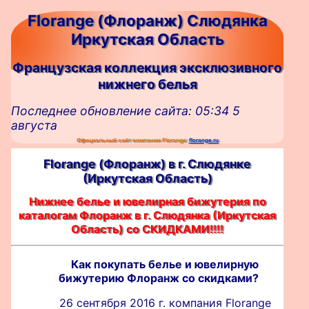
Florange (Флоранж) Слюдянка
Иркутская Область
Французская коллекция эксклюзивного
нижнего белья
Последнее обновление сайта: 05:34 5
августа
Официальный сайт компании Florange:
florange.ru
Florange (Флоранж) в г. Слюдянке
(Иркутская Область)
Нижнее белье и ювелирная бижутерия по
каталогам Флоранж в г. Слюдянка (Иркутская
Область) со СКИДКАМИ!!!!
Как покупать белье и ювелирную
бижутерию Флоранж со скидками?
26 сентября 2016 г. компания Florange