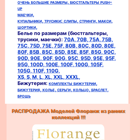
очень большие размеры,
бюстгальтеры push-
up
маечки,
купальники,
трусики:
слипы,
стринги,
макси,
шортики,
Белье по размерам (бюстгальтеры,
трусики, маечки):
70A,
70B,
75A,
75B,
75C,
75D,
75E,
75F,
80B,
80C,
80D,
80E,
80F,
85B,
85C,
85D,
85E,
85F,
85G,
90C,
90D,
90E,
90F,
90G,
95C,
95D,
95E,
95F,
95G,
100D,
100E,
100F,
100G,
105F,
105G,
110F,
110G,
XS,
S,
M,
L,
XL,
XXL,
XXXL,
Бижутерия:
комплекты бижутерии,
бижутерия,
колье,
серьги,
кольцо,
браслет,
брошь
РАСПРОДАЖА Моделей Флоранж из ранних
коллекций !!!