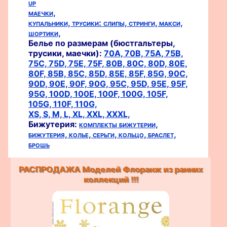
up
маечки,
купальники,
трусики:
слипы,
стринги,
макси,
шортики,
Белье по размерам (бюстгальтеры,
трусики, маечки):
70A,
70B,
75A,
75B,
75C,
75D,
75E,
75F,
80B,
80C,
80D,
80E,
80F,
85B,
85C,
85D,
85E,
85F,
85G,
90C,
90D,
90E,
90F,
90G,
95C,
95D,
95E,
95F,
95G,
100D,
100E,
100F,
100G,
105F,
105G,
110F,
110G,
XS,
S,
M,
L,
XL,
XXL,
XXXL,
Бижутерия:
комплекты бижутерии,
бижутерия,
колье,
серьги,
кольцо,
браслет,
брошь
РАСПРОДАЖА Моделей Флоранж из ранних
коллекций !!!