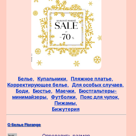
Белье,
Купальники,
Пляжное платье,
Корректирующее белье,
Для особых случаев,
Боди,
Бюстье,
Маечки,
Бюстгальтеры-
минимайзеры,
Футболки,
Пояс для чулок,
Пижамы,
Бижутерия
О белье Florange
Определить размер