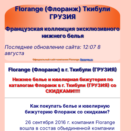
Florange (Флоранж) Ткибули
ГРУЗИЯ
Французская коллекция эксклюзивного
нижнего белья
Последнее обновление сайта: 12:07 8
августа
Официальный сайт компании Florange:
florange.ru
Florange (Флоранж) в г. Ткибули (ГРУЗИЯ)
Нижнее белье и ювелирная бижутерия по
каталогам Флоранж в г. Ткибули (ГРУЗИЯ) со
СКИДКАМИ!!!!
Как покупать белье и ювелирную
бижутерию Флоранж со скидками?
26 сентября 2016 г. компания Florange
вошла в состав объединенной компании