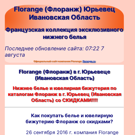
Florange (Флоранж) Юрьевец
Ивановская Область
Французская коллекция эксклюзивного
нижнего белья
Последнее обновление сайта: 07:22 7
августа
Официальный сайт компании Florange:
florange.ru
Florange (Флоранж) в г. Юрьевецe
(Ивановская Область)
Нижнее белье и ювелирная бижутерия по
каталогам Флоранж в г. Юрьевец (Ивановская
Область) со СКИДКАМИ!!!!
Как покупать белье и ювелирную
бижутерию Флоранж со скидками?
26 сентября 2016 г. компания Florange