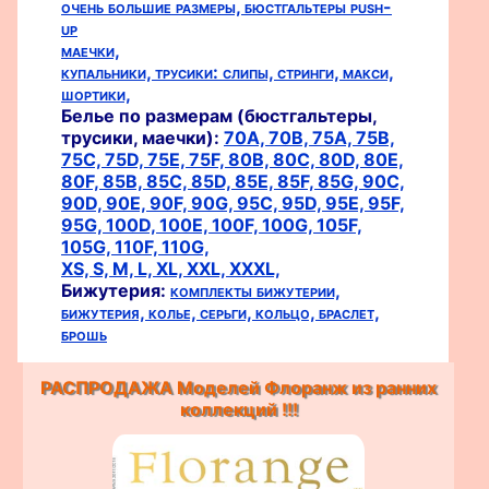
очень большие размеры,
бюстгальтеры push-
up
маечки,
купальники,
трусики:
слипы,
стринги,
макси,
шортики,
Белье по размерам (бюстгальтеры,
трусики, маечки):
70A,
70B,
75A,
75B,
75C,
75D,
75E,
75F,
80B,
80C,
80D,
80E,
80F,
85B,
85C,
85D,
85E,
85F,
85G,
90C,
90D,
90E,
90F,
90G,
95C,
95D,
95E,
95F,
95G,
100D,
100E,
100F,
100G,
105F,
105G,
110F,
110G,
XS,
S,
M,
L,
XL,
XXL,
XXXL,
Бижутерия:
комплекты бижутерии,
бижутерия,
колье,
серьги,
кольцо,
браслет,
брошь
РАСПРОДАЖА Моделей Флоранж из ранних
коллекций !!!