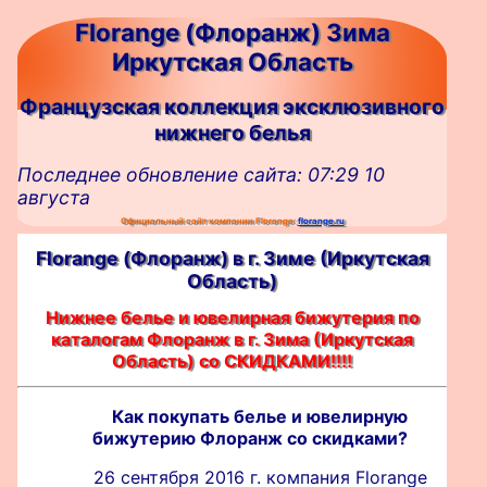
Florange (Флоранж) Зима
Иркутская Область
Французская коллекция эксклюзивного
нижнего белья
Последнее обновление сайта: 07:29 10
августа
Официальный сайт компании Florange:
florange.ru
Florange (Флоранж) в г. Зиме (Иркутская
Область)
Нижнее белье и ювелирная бижутерия по
каталогам Флоранж в г. Зима (Иркутская
Область) со СКИДКАМИ!!!!
Как покупать белье и ювелирную
бижутерию Флоранж со скидками?
26 сентября 2016 г. компания Florange