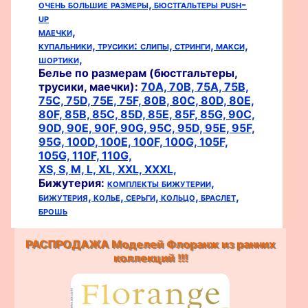
очень большие размеры,
бюстгальтеры push-
up
маечки,
купальники,
трусики:
слипы,
стринги,
макси,
шортики,
Белье по размерам (бюстгальтеры,
трусики, маечки):
70A,
70B,
75A,
75B,
75C,
75D,
75E,
75F,
80B,
80C,
80D,
80E,
80F,
85B,
85C,
85D,
85E,
85F,
85G,
90C,
90D,
90E,
90F,
90G,
95C,
95D,
95E,
95F,
95G,
100D,
100E,
100F,
100G,
105F,
105G,
110F,
110G,
XS,
S,
M,
L,
XL,
XXL,
XXXL,
Бижутерия:
комплекты бижутерии,
бижутерия,
колье,
серьги,
кольцо,
браслет,
брошь
РАСПРОДАЖА Моделей Флоранж из ранних
коллекций !!!