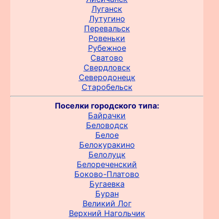
Луганск
Лутугино
Перевальск
Ровеньки
Рубежное
Сватово
Свердловск
Северодонецк
Старобельск
Поселки городского типа:
Байрачки
Беловодск
Белое
Белокуракино
Белолуцк
Белореченский
Боково-Платово
Бугаевка
Буран
Великий Лог
Верхний Нагольчик