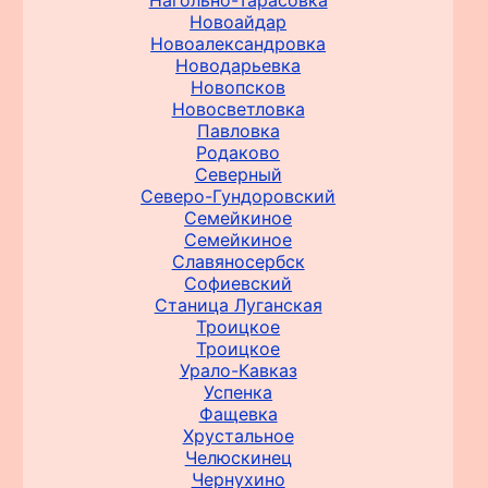
Нагольно-Тарасовка
Новоайдар
Новоалександровка
Новодарьевка
Новопсков
Новосветловка
Павловка
Родаково
Северный
Северо-Гундоровский
Семейкиное
Семейкиное
Славяносербск
Софиевский
Станица Луганская
Троицкое
Троицкое
Урало-Кавказ
Успенка
Фащевка
Хрустальное
Челюскинец
Чернухино