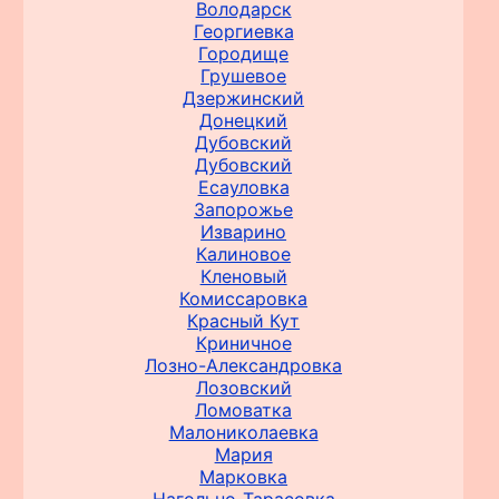
Володарск
Георгиевка
Городище
Грушевое
Дзержинский
Донецкий
Дубовский
Дубовский
Есауловка
Запорожье
Изварино
Калиновое
Кленовый
Комиссаровка
Красный Кут
Криничное
Лозно-Александровка
Лозовский
Ломоватка
Малониколаевка
Мария
Марковка