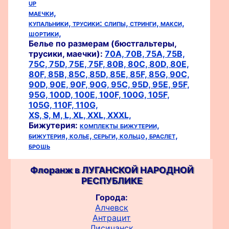
up
маечки,
купальники,
трусики:
слипы,
стринги,
макси,
шортики,
Белье по размерам (бюстгальтеры,
трусики, маечки):
70A,
70B,
75A,
75B,
75C,
75D,
75E,
75F,
80B,
80C,
80D,
80E,
80F,
85B,
85C,
85D,
85E,
85F,
85G,
90C,
90D,
90E,
90F,
90G,
95C,
95D,
95E,
95F,
95G,
100D,
100E,
100F,
100G,
105F,
105G,
110F,
110G,
XS,
S,
M,
L,
XL,
XXL,
XXXL,
Бижутерия:
комплекты бижутерии,
бижутерия,
колье,
серьги,
кольцо,
браслет,
брошь
Флоранж в ЛУГАНСКОЙ НАРОДНОЙ
РЕСПУБЛИКЕ
Города:
Алчевск
Антрацит
Лисичанск